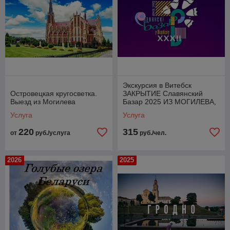
Экскурсия в Витебск
Островецкая кругосветка.
ЗАКРЫТИЕ Славянский
Выезд из Могилева
Базар 2025 ИЗ МОГИЛЕВА,
БОБРУЙСКА, КИРОВСКА,
Услуга
Услуга
ОРШИ, ОСИПОВИЧЕЙ
220
315
от
руб./услуга
руб./чел.
2026
2025