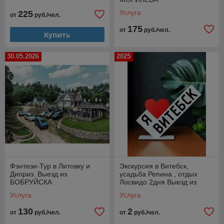
Услуга
225
от
руб./чел.
175
от
руб./чел.
Купить
30.05.2026
2025
Фэнтези-Тур в Литовку и
Экскурсия в Витебск,
Диприз. Выезд из
усадьба Репина , отдых
БОБРУЙСКА
Лосвидо 2дня Выезд из
Могилева
Услуга
Услуга
130
2
от
руб./чел.
от
руб./чел.