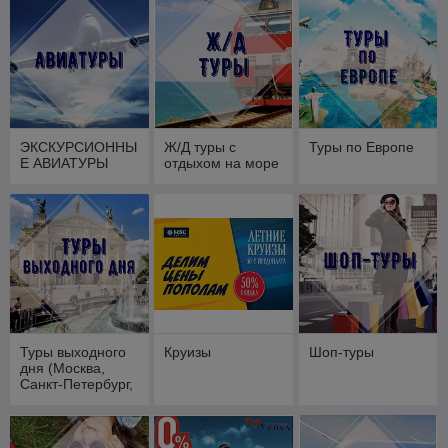
ЭКСКУРСИОННЫ
Ж/Д туры с
Туры по Европе
Е АВИАТУРЫ
отдыхом на море
Туры выходного
Круизы
Шоп-туры
дня (Москва,
Санкт-Петербург,
Камчатка,
Карелия,
Дагестан, Казань,