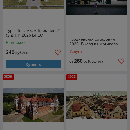
Тур " По замкам Брестчины"
(2 ДНЯ) 2026 БРЕСТ
Гродненская симфония
В наличии
2026. Выезд из Могилева
Услуга
340
руб./чел.
260
от
руб./услуга
Купить
2026
2026