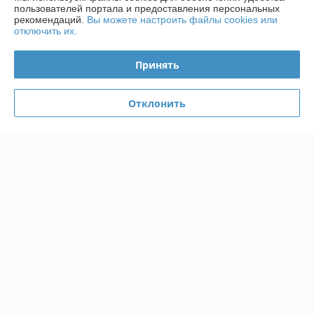
Отлично
пользователей портала и предоставления персональных
рекомендаций.
Вы можете настроить файлы cookies или
Качественное обслуживание, быстрота.
отключить их.
Показать все отзывы
Принять
Отклонить
О нас
Контакты
Доставка и оплата
График работы
Полная версия сайта
Политика обработки cookies
Сайт создан на платформе Deal.by