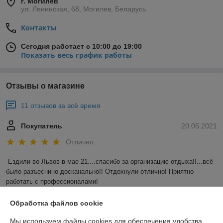
г. Могилев
ул. Ленинская, 68, Могилев, Беларусь
Контакты
Сегодня работает с 10:00 до 19:00
Показать весь график работы
Отзывы о магазине
11 отзывов за всё время
Покупатель
20.05.2021
Отлично
Ездили во Львов в мае 21....спасибо за организацию отдыха!!...всё 
было разъеснино досканально!! Отдохнули отлично! Приятно 
работать с профессионалами!
Обработка файлов cookie
Анна
18.01.2019
Мы используем файлы cookies для обеспечения удобства