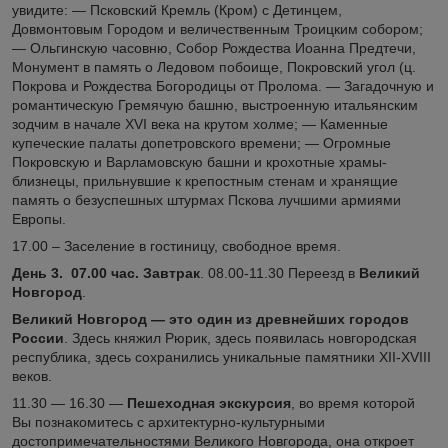
увидите: — Псковский Кремль (Кром) с Детинцем,
Довмонтовым Городом и величественным Троицким собором;
— Ольгинскую часовню, Собор Рождества Иоанна Предтечи,
Монумент в память о Ледовом побоище, Покровский угол (ц.
Покрова и Рождества Богородицы от Пролома. — Загадочную и
романтическую Гремячую башню, выстроенную итальянским
зодчим в начале XVI века на крутом холме; — Каменные
купеческие палаты допетровского времени; — Огромные
Покровскую и Варламовскую башни и крохотные храмы-
близнецы, прильнувшие к крепостным стенам и хранящие
память о безуспешных штурмах Пскова лучшими армиями
Европы.
17.00 – Заселение в гостиницу, свободное время.
День 3.
07.00 час. Завтрак
. 08.00-11.30 Переезд в
Великий
Новгород
.
Великий Новгород — это один из древнейших городов
России
. Здесь княжил Рюрик, здесь появилась новгородская
республика, здесь сохранились уникальные памятники XII-XVIII
веков.
11.30 — 16.30 —
Пешеходная экскурсия
, во время которой
Вы познакомитесь с архитектурно-культурными
достопримечательностями Великого Новгорода, она откроет