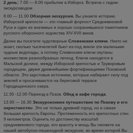
2 день:
7.00 — 8:00 прибытие в Изборск. Встреча с гидом-
экскурсоводом.
8.00 — 11.00
Обзорная экскурсия.
Вы узнаете историю
Изборской крепости — это главный форпост Средневековой
Руси и один из значимых и хорошо сохранившихся памятников
русского оборонного зодчества XIV-XVII веков.
Далее вы посетите чудотворные
Словенские ключи
. Никто не
знает, сколько тысячелетий бьют из-под земли эти маленькие
чудные водопады, а потому Словенские ключи окутаны
множеством разнообразных легенд. Ключи находятся в
Мальской долине, между Изборской крепостью и Труворовым
городищем, двумя древнейшими фортификациями Псковской
области. Это карстовые источники, которые набирают силу под
землей и просачиваются на береговой террасе
Городищенского озера.
11:30 -12.00 Переезд в Псков.
Обед в кафе города
.
13.00 — 16.30
Экскурсионное путешествие по Пскову и его
окрестностя
м. Это не только древний город, но и самая
большая крепость Европы. Протяженность его крепостных стен
9 километров. Оценить по достоинству масштаб
средневекового города, его красоту и мощь Вы сможете на
нашей автобусно-пешеходной экскурсии, во время которой Вы