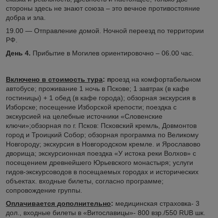
стороны здесь не знают союза – это вечное противостояние
добра и зла.
19.00 — Отправление домой. Ночной переезд по территории
РФ.
День 4.
Прибытие в Могилев ориентировочно – 06.00 час.
Включено в стоимость тура
:
п
роезд на комфортабельном
автобусе; проживание 1 ночь в Пскове; 1 завтрак (в кафе
гостиницы) + 1 обед (в кафе города); обзорная экскурсия в
Изборске; посещение Изборской крепости; поездка с
экскурсией на целебные источники «Словенские
ключи»;обзорная по г. Псков: Псковский кремль, Довмонтов
город и Троицкий Собор; обзорная программа по Великому
Новгороду; экскурсия в Новгородском кремле. и Ярославово
дворища; экскурсионная поездка «У истока реки Волхов» с
посещением древнейшего Юрьевского монастыря; услуги
гидов-экскурсоводов в посещаемых городах и исторических
объектах. входные билеты, согласно программе;
сопровождение группы.
Оплачивается дополнительно
:
медицинская страховка- 3
дол., входные билеты в «Витославицы»- 800 взр./550 RUB шк.