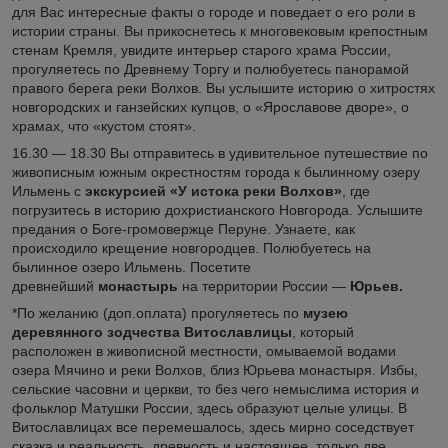
для Вас интересные факты о городе и поведает о его роли в
истории страны. Вы прикоснетесь к многовековым крепостным
стенам Кремля, увидите интерьер старого храма России,
прогуляетесь по Древнему Торгу и полюбуетесь панорамой
правого берега реки Волхов. Вы услышите историю о хитростях
новгородских и ганзейских купцов, о «Ярославове дворе», о
храмах, что «кустом стоят».
16.30 — 18.30 Вы отправитесь в удивительное путешествие по
живописным южным окрестностям города к былинному озеру
Ильмень с
экскурсией «У истока реки Волхов»
, где
погрузитесь в историю дохристианского Новгорода. Услышите
предания о Боге-громовержце Перуне. Узнаете, как
происходило крещение новгородцев. Полюбуетесь на
былинное озеро Ильмень. Посетите
древнейший
монастырь
на территории России —
Юрьев.
*По желанию (доп.оплата) прогуляетесь по
музею
деревянного зодчества Витославлицы
, который
расположен в живописной местности, омываемой водами
озера Мячино и реки Волхов, близ Юрьева монастыря. Избы,
сельские часовни и церкви, то без чего немыслима история и
фольклор Матушки России, здесь образуют целые улицы. В
Витославлицах все перемешалось, здесь мирно соседствует
сказка и реальность, древность и настоящее, только две