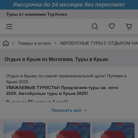
Рассрочка до 24 месяцев без переплат!
Туры от компании ТурУспех
Товары и услуги
АВТОБУСНЫЕ ТУРЫ С ОТДЫХОМ НА
Отдых в Крым из Могилева. Туры в Крым.
Отдых в Крыму по самой привлекательной цене! Путевки в
Крым 2025
УВАЖАЕМЫЕ ТУРИСТЫ! Предлагаем туры на лето
2025.
Автобусные туры в Крым 2025!
Выезд из РБ каждые 5 дней!
Показать всё
Маршрут:
Республика Беларусь – Орел – Воронеж – Ростов-
на-Дону – Крым.
Забираем туристов из следующих населенных
пунктов:
Минск – Бобруйск – Жлобин – Гомель. Полоцк-
Витебск-Орша-Могилев.