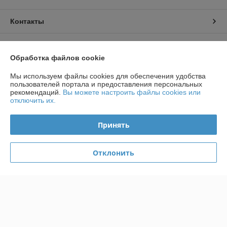
Контакты
Доставка и оплата
Обработка файлов cookie
График работы
Мы используем файлы cookies для обеспечения удобства
пользователей портала и предоставления персональных
рекомендаций.
Вы можете настроить файлы cookies или
Полная версия сайта
отключить их.
Политика обработки cookies
Принять
Сайт создан на платформе Deal.by
Отклонить
Информация для покупателя
Юридическое лицо:
ИП Кнатько Ирина Александровна