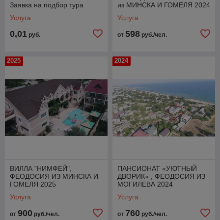
Заявка на подбор тура
из МИНСКА И ГОМЕЛЯ 2024
Заказывайте
путевки в Крым 2025 прямо сейчас
Услуга
Услуга
БРОНЬ ТОЛЬКО ПРЕЗДА или ТОЛЬКО ПРОЖИВАНИЯ В
0,01
598
руб.
от
руб./чел.
КРЫМУ также возможна. Оставляйте Ваши заявки на сайте
или звоните по телефонам для получения детальной
консультации.
2025
2024
ВИЛЛА "НИМФЕЙ",
ПАНСИОНАТ «УЮТНЫЙ
ФЕОДОСИЯ ИЗ МИНСКА И
ДВОРИК» , ФЕОДОСИЯ ИЗ
ГОМЕЛЯ 2025
МОГИЛЕВА 2024
Услуга
Услуга
900
760
от
руб./чел.
от
руб./чел.