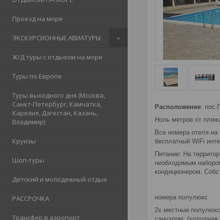
Проезд на море
ЭКСКУРСИОННЫЕ АВИАТУРЫ
Ж/Д туры с отдыхом на море
Туры по Европе
Туры выходного дня (Москва,
Санкт-Петербург, Камчатка,
Расположение
: пос
Карелия, Дагестан, Казань,
Ноль метров от пляжа
Владимир)
Все номера отеля на
Круизы
бесплатный WiFi инте
Питание: На террито
Шоп-туры
необходимым набором
кондиционером. Собст
Детский и молодежный отдых
номера полулюкс
РАССРОЧКА
2х местные полулюкс
Трансфер в аэропорт
санузлом, (холодная 