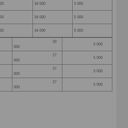
000
34 000
5 000
000
34 000
5 000
000
34 000
5 000
30
5 000
000
27
5 000
000
27
5 000
000
27
5 000
000