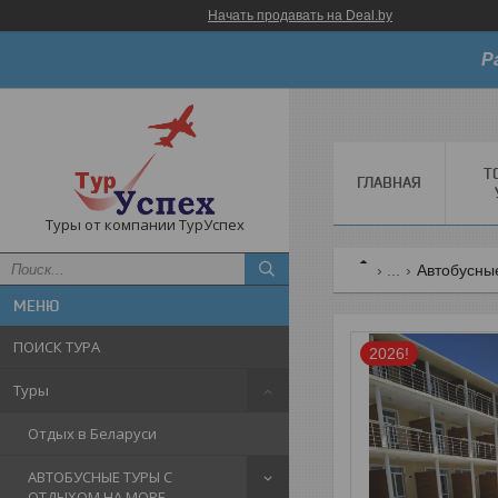
Начать продавать на Deal.by
Р
Т
ГЛАВНАЯ
Туры от компании ТурУспех
...
Автобусны
ПОИСК ТУРА
2026!
Туры
Отдых в Беларуси
АВТОБУСНЫЕ ТУРЫ С
ОТДЫХОМ НА МОРЕ