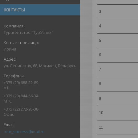
КОНТАКТЫ
3
4
Турагентство "ТурУспех"
5
Ирина
6
ул. Ленинская, 68, Могилев, Беларусь
7
+375 (29) 688-22-89
8
А1
+375 (29) 844-66-34
9
МТС
+375 (22) 272-95-38
10
Офис
11
tour_success@mail.ru