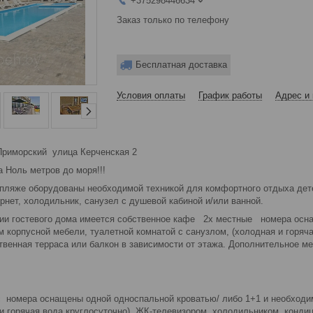
+375298446634
Заказ только по телефону
Бесплатная доставка
Условия оплаты
График работы
Адрес и 
.Приморский улица Керченская 2
 Ноль метров до моря!!!
 пляже оборудованы необходимой техникой для комфортного отдыха дете
рнет, холодильник, санузел с душевой кабиной и/или ванной.
рии гостевого дома имеется собственное кафе 2х местные номера осн
 корпусной мебели, туалетной комнатой с санузлом, (холодная и горяч
венная терраса или балкон в зависимости от этажа. Дополнительное ме
 номера оснащены одной односпальной кроватью/ либо 1+1 и необходи
и горячая вода круглосуточно), ЖК-телевизором, холодильником, конди