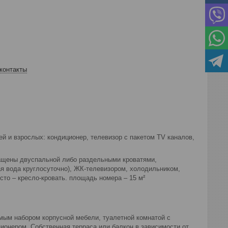
контакты
й и взрослых: кондиционер, телевизор с пакетом TV каналов,
ащены двуспальной либо раздельными кроватями,
ая вода круглосуточно), ЖК-телевизором, холодильником,
сто – кресло-кровать. площадь номера – 15 м²
мым набором корпусной мебели, туалетной комнатой с
ционером. Собственная терраса или балкон в зависимости от