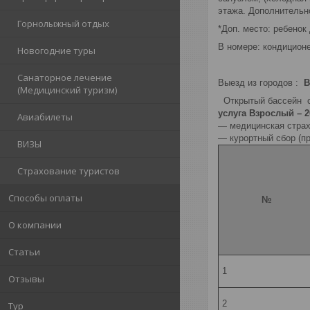
этажа. Дополнительн
Горнолыжный отдых
*Доп. место: ребено
В номере: кондиционе
Новогодние туры
Санаторное лечение
Выезд из городов :
В
(Медицинский туризм)
Открытый бассейн с 
услуга Взрослый – 2
Авиабилеты
— медицинская страх
—
курортный сбор (п
ВИЗЫ
Страхование туристов
Способы оплаты
№
О компании
Статьи
1
Отзывы
2
Тур