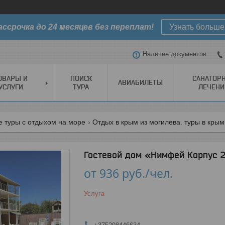
ассрочка до 24 месяцев без переплат!
Узнать больше
Наличие документов
ОВАРЫ И
ПОИСК
САНАТОР
АВИАБИЛЕТЫ
УСЛУГИ
ТУРА
ЛЕЧЕНИ
е туры с отдыхом на море
Отдых в крым из могилева. туры в крым
Гостевой дом «Нимфей Корпус 2
от
936
руб.
/чел.
Услуга