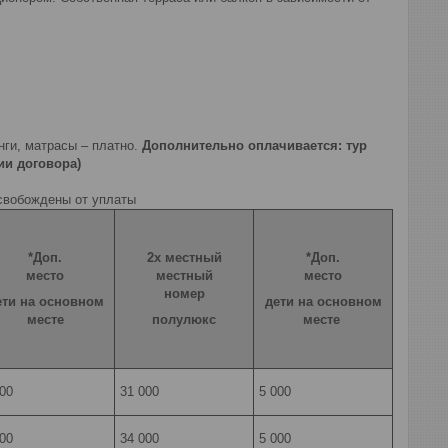
нги, матрасы – платно.
Дополнительно оплачивается: тур
ии договора)
освобождены от уплаты
*Доп.
2х местный
*Доп.
место
местный
место
номер
ети на основном
дети на основном
месте
полулюкс
месте
000
31 000
5 000
000
34 000
5 000