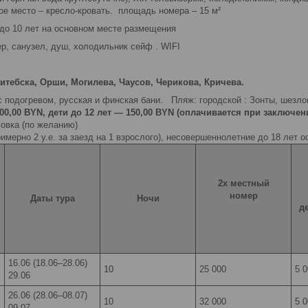
ое место – кресло-кровать. площадь номера – 15 м²
к до 10 лет на основном месте размещения
р, санузел, душ, холодильник сейф . WIFI
итебска,
Орши, Могилева, Чаусов, Черикова, Кричева.
подогревом, русская и финская бани. Пляж: городской : Зонты, шезло
00,00 BYN, дети до 12 лет — 150,00 BYN (оплачивается при заключен
овка (по желанию)
римерно 2 у.е. за заезд на 1 взрослого), несовершеннолетние до 18 лет 
2х местный
номер
Даты тура
Ночи
д
16.06 (18.06–28.06)
10
25 000
5 
29.06
26.06 (28.06–08.07)
10
32 000
5 
09.07