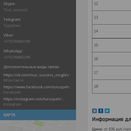
12
Tour_success
13
ТурУспех
14
+375296882289
15
+375296882289
16
17
https://vk.com/tour_success_mogilev
ВКонтакте
https://www.facebook.com/turuspeh
18
Facebook
https://instagram.com/turuspeh/
Instagram
КАРТА
Информация дл
Цена:
от 936
руб.
/чел