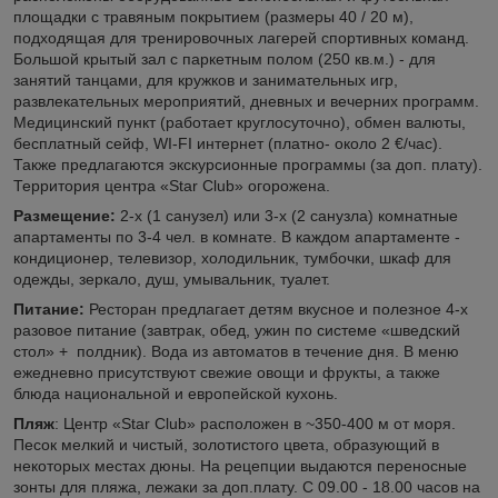
площадки с травяным покрытием (размеры 40 / 20 м),
подходящая для тренировочных лагерей спортивных команд.
Большой крытый зал с паркетным полом (250 кв.м.) - для
занятий танцами, для кружков и занимательных игр,
развлекательных мероприятий, дневных и вечерних программ.
Медицинский пункт (работает круглосуточно), обмен валюты,
бесплатный сейф, WI-FI интернет (платно- около 2 €/час).
Также предлагаются экскурсионные программы (за доп. плату).
Территория центра «Star Club» огорожена.
Размещение:
2-х (1 санузел) или 3-х (2 санузла) комнатные
апартаменты по 3-4 чел. в комнате. В каждом апартаменте -
кондиционер, телевизор, холодильник, тумбочки, шкаф для
одежды, зеркало, душ, умывальник, туалет.
Питание:
Ресторан предлагает детям вкусное и полезное 4-х
разовое питание (завтрак, обед, ужин по системе «шведский
стол» + полдник). Вода из автоматов в течение дня. В меню
ежедневно присутствуют свежие овощи и фрукты, а также
блюда национальной и европейской кухонь.
Пляж
: Центр «Star Club» расположен в ~350-400 м от моря.
Песок мелкий и чистый, золотистого цвета, образующий в
некоторых местах дюны. На рецепции выдаются переносные
зонты для пляжа, лежаки за доп.плату. С 09.00 - 18.00 часов на