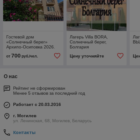
Гостевой дом
Лагерь Villa BORA,
Ла
«Солнечный берег»
Солнечный берег,
ВЫ
Архипо-Осиповка 2026.
Болгария
Выезд из Могилева
700
Цену уточняйте
Це
от
руб./чел.
О нас
Рейтинг не сформирован
Менее 5 отзывов за последний год
Работает с 20.03.2016
г. Могилев
ул. Ленинская, 68, Могилев, Беларусь
Контакты