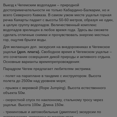
Выезд к Чегемским водопадам – природной
достопримечательности не только Кабардино-Балкарии, но и
всего Северного Кавказа. В самом узком месте ущелья горная
речка Каяарты падает с высоты 50-60 метров, образуя не один,
а целую группу водопадов. Величественный комплекс
водопадов зрелищен в любое время года. Здесь вы сможете
сделать отличные снимки и прочувствовать энергию местных
гор, ощутив брызги воды.
Для желающих доп. экскурсия на внедорожниках в Чегемское
ущелье
(доп. плата).
Свободное время в Чегемском ущелье –
это сочетание созерцания дикой природы и активного отдыха.
Основные варианты времяпрепровождения:
Парадром Чегем предлагает любителям экстрима:
- полет на параплане в тандеме с инструктором. Высота
полета до 2500м над уровнем моря;
- прыжок с веревкой (Rope Jumping). Высота естественного
объекта 50м.
- скоростной спуск по наклонному, стальному тросу через
ущелье. Высота 100м. Длина 150м.
- трекинговые и автомобильные (джиппинг) экскурсии по
историческим, живописным местам края.