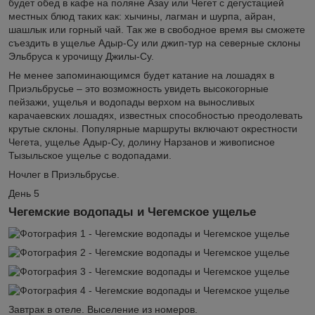
будет обед в кафе на поляне Азау или Чегет с дегустацией
местных блюд таких как: хычины, лагман и шурпа, айран,
шашлык или горный чай. Так же в свободное время вы сможете
съездить в ущелье Адыр-Су или джип-тур на северные склоны
Эльбруса к урочищу Джилы-Су.
Не менее запоминающимся будет катание на лошадях в
Приэльбрусье – это возможность увидеть высокогорные
пейзажи, ущелья и водопады верхом на выносливых
карачаевских лошадях, известных способностью преодолевать
крутые склоны. Популярные маршруты включают окрестности
Чегета, ущелье Адыр-Су, долину Нарзанов и живописное
Тызыльское ущелье с водопадами.
Ночлег в Приэльбрусье.
День 5
Чегемские водопады и Чегемское ущелье
Завтрак в отеле. Выселение из номеров.