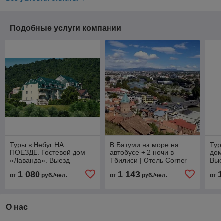
Подобные услуги компании
Туры в Небуг НА
В Батуми на море на
Тур
ПОЕЗДЕ. Гостевой дом
автобусе + 2 ночи в
до
«Лаванда». Выезд
Тбилиси | Отель Corner
Вы
МИНСК, БОБРУЙСК,
Inn Минск → Бобруйск →
БО
1 080
1 143
от
руб./чел.
от
руб./чел.
от
ГОМЕЛЬ
Жлобин → Гомель
О нас