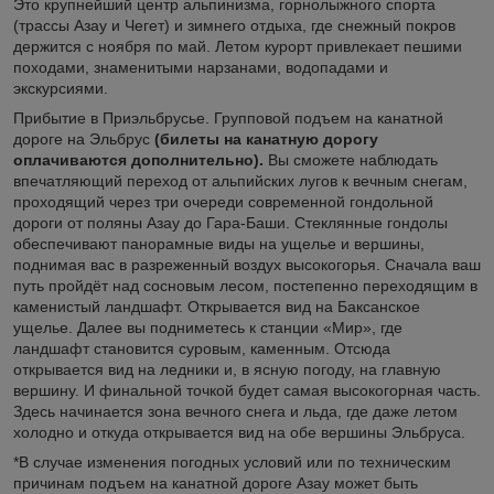
Это крупнейший центр альпинизма, горнолыжного спорта
(трассы Азау и Чегет) и зимнего отдыха, где снежный покров
держится с ноября по май. Летом курорт привлекает пешими
походами, знаменитыми нарзанами, водопадами и
экскурсиями.
Прибытие в Приэльбрусье. Групповой подъем на канатной
дороге на Эльбрус
(билеты на канатную дорогу
оплачиваются дополнительно).
Вы сможете наблюдать
впечатляющий переход от альпийских лугов к вечным снегам,
проходящий через три очереди современной гондольной
дороги от поляны Азау до Гара-Баши. Стеклянные гондолы
обеспечивают панорамные виды на ущелье и вершины,
поднимая вас в разреженный воздух высокогорья. Сначала ваш
путь пройдёт над сосновым лесом, постепенно переходящим в
каменистый ландшафт. Открывается вид на Баксанское
ущелье. Далее вы подниметесь к станции «Мир», где
ландшафт становится суровым, каменным. Отсюда
открывается вид на ледники и, в ясную погоду, на главную
вершину. И финальной точкой будет самая высокогорная часть.
Здесь начинается зона вечного снега и льда, где даже летом
холодно и откуда открывается вид на обе вершины Эльбруса.
*В случае изменения погодных условий или по техническим
причинам подъем на канатной дороге Азау может быть