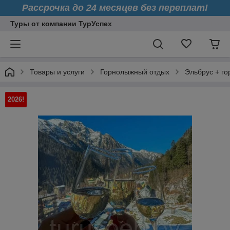
Рассрочка до 24 месяцев без переплат!
Туры от компании ТурУспех
Товары и услуги
Горнолыжный отдых
Эльбрус + г
2026!