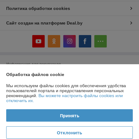
Политика обработки cookies
Сайт создан на платформе Deal.by
Информация для покупателя
Обработка файлов cookie
Юридическое лицо:
ИП Кнатько Ирина Александровна
2120030 г.Могилев, ул.Ленинская, 68
Мы используем файлы cookies для обеспечения удобства
Регистрационный номер ЕГР: 791008744
пользователей портала и предоставления персональных
рекомендаций.
Вы можете настроить файлы cookies или
УНП: 791008744
отключить их.
Регистрационный орган: Администрация Октябрьского р-на г.Могилев
Принять
Дата регистрации компании: 22.06.2015
Ссылка на свидетельство/лицензию
Отклонить
Ссылка на свидетельство/лицензию