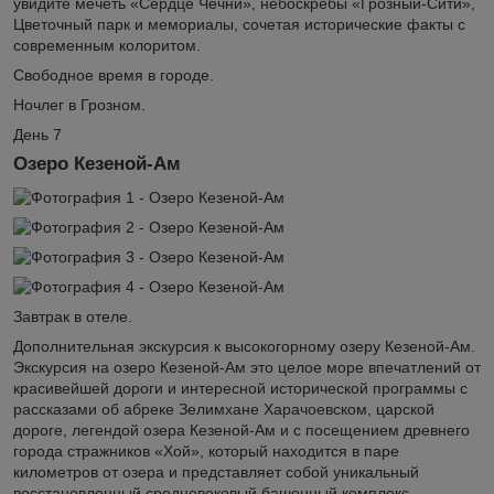
увидите мечеть «Сердце Чечни», небоскребы «Грозный-Сити»,
Цветочный парк и мемориалы, сочетая исторические факты с
современным колоритом.
Свободное время в городе.
Ночлег в Грозном.
День 7
Озеро Кезеной-Ам
Завтрак в отеле.
Дополнительная экскурсия к высокогорному озеру Кезеной-Ам.
Экскурсия на озеро Кезеной-Ам это целое море впечатлений от
красивейшей дороги и интересной исторической программы с
рассказами об абреке Зелимхане Харачоевском, царской
дороге, легендой озера Кезеной-Ам и с посещением древнего
города стражников «Хой», который находится в паре
километров от озера и представляет собой уникальный
восстановленный средневековый башенный комплекс.