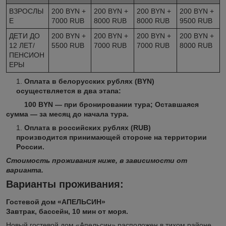
ВЗРОСЛЫ
200 BYN +
200 BYN +
200 BYN +
200 BYN +
Е
7000 RUB
8000 RUB
8000 RUB
9500 RUB
ДЕТИ ДО
200 BYN +
200 BYN +
200 BYN +
200 BYN +
12 ЛЕТ/
5500 RUB
7000 RUB
7000 RUB
8000 RUB
ПЕНСИОН
ЕРЫ
Оплата в белорусских рублях (BYN)
осуществляется в два этапа:
100 BYN — при бронировании тура;
Оставшаяся
сумма — за месяц до начала тура.
Оплата в российских рублях (RUB)
производится
принимающей стороне
на территории
России
.
Стоимость проживания ниже, в зависимости от
варианта.
Варианты проживания:
Гостевой дом «АПЕЛЬСИН»
Завтрак, бассейн, 10 мин от моря.
Новый гостевой дом «Апельсин» расположен в тихом районе