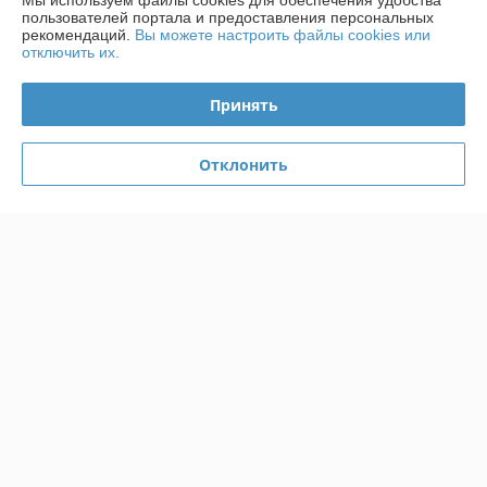
Мы используем файлы cookies для обеспечения удобства
пользователей портала и предоставления персональных
График работы
рекомендаций.
Вы можете настроить файлы cookies или
отключить их.
Полная версия сайта
Принять
Политика обработки cookies
Отклонить
Сайт создан на платформе Deal.by
Информация для покупателя
Юридическое лицо:
ИП Кнатько Ирина Александровна
2120030 г.Могилев, ул.Ленинская, 68
Регистрационный номер ЕГР: 791008744
УНП: 791008744
Регистрационный орган: Администрация Октябрьского р-на г.Могилев