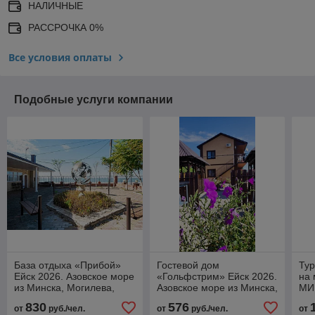
НАЛИЧНЫЕ
РАССРОЧКА 0%
Все условия оплаты
Подобные услуги компании
База отдыха «Прибой»
Гостевой дом
Тур
Ейск 2026. Азовское море
«Гольфстрим» Ейск 2026.
на 
из Минска, Могилева,
Азовское море из Минска,
МИ
Гомеля, Витебска, Орши
Могилева, Гомеля
830
576
от
руб./чел.
от
руб./чел.
от