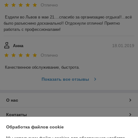
Отлично
Ездили во Львов в мае 21....спасибо за организацию отдыха!!...всё 
было разъеснино досканально!! Отдохнули отлично! Приятно 
работать с профессионалами!
Анна
18.01.2019
Отлично
Качественное обслуживание, быстрота.
Показать все отзывы
О нас
Контакты
Обработка файлов cookie
Доставка и оплата