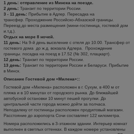
1
день: отправление из Минска на поезде.
2 день:
Транзит по территории России.
3 - 11 день:
Прибытие в Адлер. Пересадка на
трансфер. Проходжение Российско-Абхазской границы.
Переезд до места размещения (мини-гостиница, гостевой дом
и.т.д.).
Отдых на море 8 ночей.
11 день:
На 9-й день выселение с отеля до 10.00. Трансфер от
гостевого дома до ж.д. вокзала Адлера. Прохождение
границы. посадка на поезд в 17.52 (№ 302, плацкарт).
12 день:
Транзит по территории России.
13 день:
Транзит по территории России и Беларуси. Прибытие
в Минск.
Описание Гостевой дом «Милена»::
Гостевой дом «Милена» расположен в г. Сухум, в 400 м от
пляжа и в 10 минутах от городского рынка. До ближайшей
автобусной остановки 10 минут пешей прогулки. До
центральной части города можно дойти за полчаса.
Неподалеку от гостиницы расположен продуктовый магазин.
Расстояние до аэропорта Сочи составляет 122 километра.
Номера расположились в 3-этажном здании. Интерьер комнат
выполнен в светлых оттенках. В каждом номере установлены