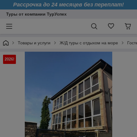
Рассрочка до 24 месяцев без переплат!
Туры от компании ТурУспех
Товары и услуги
Ж/Д туры с отдыхом на море
Гост
2026!