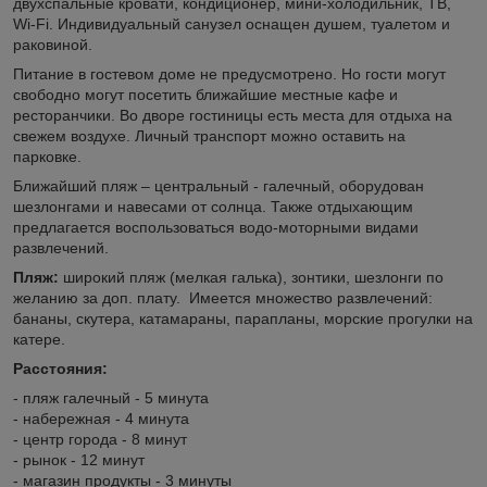
двухспальные кровати, кондиционер, мини-холодильник, ТВ,
Wi-Fi. Индивидуальный санузел оснащен душем, туалетом и
раковиной.
Питание в гостевом доме не предусмотрено. Но гости могут
свободно могут посетить ближайшие местные кафе и
ресторанчики. Во дворе гостиницы есть места для отдыха на
свежем воздухе. Личный транспорт можно оставить на
парковке.
Ближайший пляж – центральный - галечный, оборудован
шезлонгами и навесами от солнца. Также отдыхающим
предлагается воспользоваться водо-моторными видами
развлечений.
Пляж:
широкий пляж (мелкая галька), зонтики, шезлонги по
желанию за доп. плату. Имеется множество развлечений:
бананы, скутера, катамараны, парапланы, морские прогулки на
катере.
Расстояния:
- пляж галечный - 5 минута
- набережная - 4 минута
- центр города - 8 минут
- рынок - 12 минут
- магазин продукты - 3 минуты