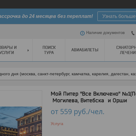
ассрочка до 24 месяцев без переплат!
Узнать больше
Наличие документов
ОВАРЫ И
ПОИСК
САНАТОР
АВИАБИЛЕТЫ
УСЛУГИ
ТУРА
ЛЕЧЕНИ
ного дня (москва, санкт-петербург, камчатка, карелия, дагестан, к
Мой Питер "Все Включено" №1(Пе
Могилева, Витебска и Орши
от
559
руб.
/чел.
Услуга