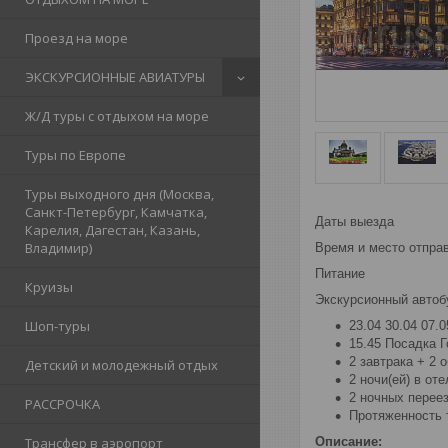
Проезд на море
ЭКСКУРСИОННЫЕ АВИАТУРЫ
Ж/Д туры с отдыхом на море
Туры по Европе
Туры выходного дня (Москва,
Санкт-Петербург, Камчатка,
Даты выезда
Карелия, Дагестан, Казань,
Владимир)
Время и место отпра
Питание
Круизы
Экскурсионный автоб
Шоп-туры
23.04 30.04 07.0
15.45 Посадка 
2 завтрака + 2 
Детский и молодежный отдых
2 ночи(ей) в оте
2 ночных перее
РАССРОЧКА
Протяженность т
Описание:
Трансфер в аэропорт