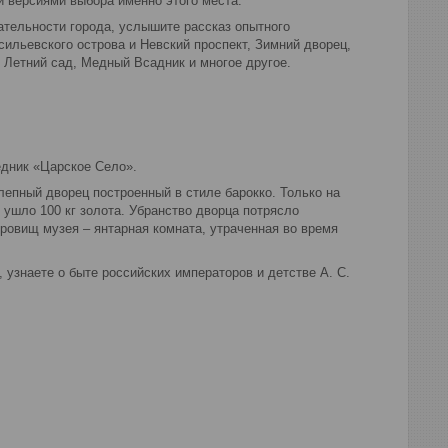
и версиями выбора именно этого места.
ательности города, услышите рассказ опытного
ильевского острова и Невский проспект, Зимний дворец,
 Летний сад, Медный Всадник и многое другое.
дник «Царское Село».
епный дворец построенный в стиле барокко. Только на
ушло 100 кг золота. Убранство дворца потрясло
ровищ музея – янтарная комната, утраченная во время
 узнаете о быте российских императоров и детстве А. С.