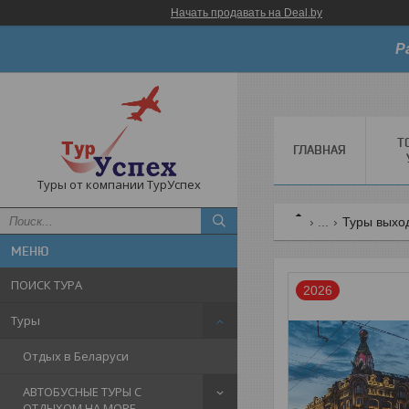
Начать продавать на Deal.by
Р
Т
ГЛАВНАЯ
Туры от компании ТурУспех
...
Туры выход
ПОИСК ТУРА
2026
Туры
Отдых в Беларуси
АВТОБУСНЫЕ ТУРЫ С
ОТДЫХОМ НА МОРЕ