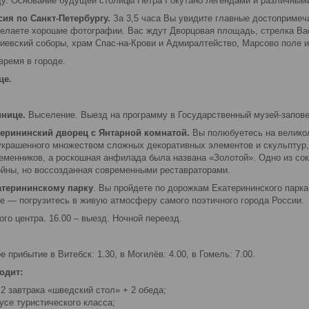
ду. Основание будущей столицы Петра I окутано легендами и различным
ия по Санкт-Петербургу.
За 3,5 часа Вы увидите главные достопримеч
делаете хорошие фотографии. Вас ждут Дворцовая площадь, стрелка Вас
киевский соборы, храм Спас-на-Крови и Адмиралтейство, Марсово поле и
время в городе.
це.
инице.
Выселение. Выезд на программу в Государственный музей-запове
терининский дворец с Янтарной комнатой.
Вы полюбуетесь на великол
украшенного множеством сложных декоративных элементов и скульптур, 
еменников, а роскошная анфилада была названа «Золотой». Одно из сок
ойны, но воссозданная современными реставраторами.
атерининскому парку
. Вы пройдете по дорожкам Екатерининского парка,
ое — погрузитесь в живую атмосферу самого поэтичного города России.
го центра. 16.00 – выезд. Ночной переезд.
 прибытие в Витебск: 1.30, в Могилёв: 4.00, в Гомель: 7.00.
одит:
 2 завтрака «шведский стол» + 2 обеда;
усе туристического класса;