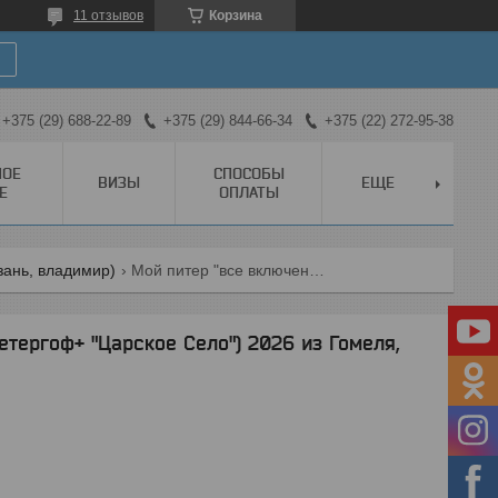
11 отзывов
Корзина
+375 (29) 688-22-89
+375 (29) 844-66-34
+375 (22) 272-95-38
НОЕ
СПОСОБЫ
ВИЗЫ
ЕЩЕ
Е
ОПЛАТЫ
азань, владимир)
Мой питер "все включено" №1(петергоф+ "царcкое село") 2026 из гомеля, могилева, витебска и орши
тергоф+ "Царcкое Село") 2026 из Гомеля,