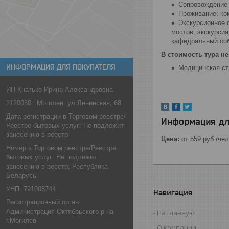
Сопровождение 
Проживание: ко
Экскурсионное 
мостов, экскурсия
кафедральный собо
В стоимость тура не
ИНФОРМАЦИЯ ДЛЯ ПОКУПАТЕЛЯ
Медицинская ст
ИП Кнатько Ирина Александровна
2120030 г.Могилев, ул.Ленинская, 68
Дата регистрации в Торговом реестре/
Информация дл
Реестре бытовых услуг: Не подлежит
занесению в реестр
Цена:
от 559
руб.
/чел
Номер в Торговом реестре/Реестре
бытовых услуг: Не подлежит
занесению в реестр, Республика
Беларусь
УНП: 791008744
Навигация
Регистрационный орган:
Администрация Октябрьского р-на
На главную
г.Могилев
О компании