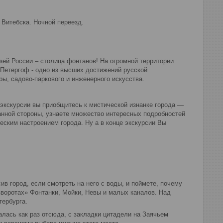
з Витебска. Ночной переезд.
й России – столица фонтанов! На огромной территории
Петергоф - одно из высших достижений русской
ы, садово-паркового и инженерного искусства.
экскурсии вы приобщитесь к мистической изнанке города —
анной стороны, узнаете множество интересных подробностей
еским настроением города. Ну а в конце экскурсии Вы
ив город, если смотреть на него с воды, и поймете, почему
зворотах» Фонтанки, Мойки, Невы и малых каналов. Над
тербурга.
алась как раз отсюда, с закладки цитадели на Заячьем