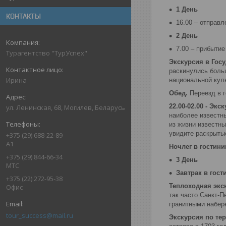
1 День
КОНТАКТЫ
16.00 – отправл
2 День
7.00 – прибытие
Турагентство "ТурУспех"
Экскурсия в Гос
раскинулись боль
Ирина
национальной куль
Обед.
Переезд в 
22.00-02.00 - Эк
ул. Ленинская, 68, Могилев, Беларусь
наиболее известн
из жизни известны
увидите раскрыты
+375 (29) 688-22-89
А1
Ночлег в гостини
+375 (29) 844-66-34
3 День
МТС
Завтрак в гост
+375 (22) 272-95-38
Теплоходная экс
Офис
так часто Санкт-
гранитными набер
tour_success@mail.ru
Экскурсия по те