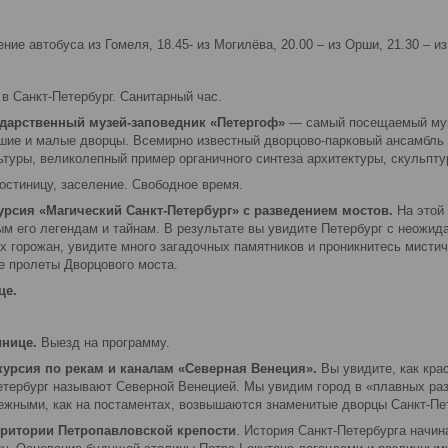
ение автобуса из Гомеля, 18.45- из Могилёва, 20.00 – из Орши, 21.30 – и
 в Санкт-Петербург. Санитарный час.
ударственный музей-заповедник «Петергоф»
— самый посещаемый музе
шие и малые дворцы. Всемирно известный дворцово-парковый ансамбль 
туры, великолепный пример органичного синтеза архитектуры, скульптур
гостиницу, заселение. Свободное время.
скурсия «Магический Санкт-Петербург» с разведением мостов.
На этой 
ым его легендам и тайнам. В результате вы увидите Петербург с неожид
х горожан, увидите много загадочных памятников и проникнитесь мистич
е пролеты Дворцового моста.
це.
инице.
Выезд на программу.
курсия по рекам и каналам «Северная Венеция».
Вы увидите, как крас
Петербург называют Северной Венецией. Мы увидим город в «плавных ра
ежными, как на постаментах, возвышаются знаменитые дворцы Санкт-Пе
рритории Петропавловской крепости
. История Санкт-Петербурга начин