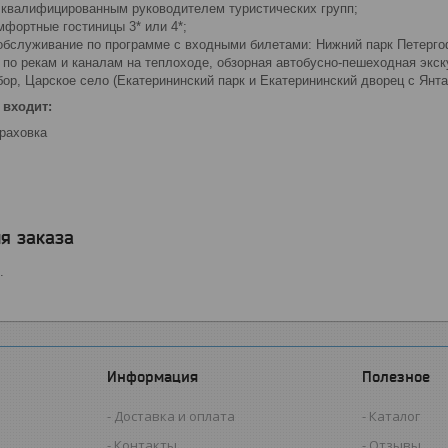
квалифицированным руководителем туристических групп;
мфортные гостиницы 3* или 4*;
обслуживание по программе с входными билетами: Нижний парк Петерго
 по рекам и каналам на теплоходе, обзорная автобусно-пешеходная экск
р, Царское село (Екатерининский парк и Екатерининский дворец с Янта
 входит:
раховка
я заказа
.
Информация
Полезное
Доставка и оплата
Каталог
Контакты
Отзывы