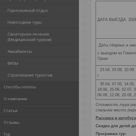
Горнолыжный отдых
ДАТА ВЫЕЗДА 2026
Новогодние туры
Санаторное лечение
(Медицинский туризм)
Даты сборных и зак
Авиабилеты
с выездом из Гомел
Орши
ВИЗЫ
23.04, 03.09, 10.09, 
Страхование туристов
г.
30.04, 07.05, 14.05, 
Способы оплаты
18.06, 25.06, 02.07, 0
06.08, 12.08, 20.08, 
О компании
Стоимость тура рас
спальное место (евр
Статьи
Рассадка в автобусе
Отзывы
Скидка для детей до
Программа тур:
Тур