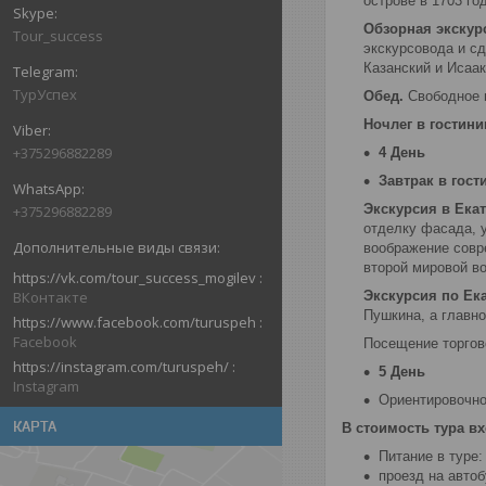
острове в 1703 го
Обзорная экскурс
Tour_success
экскурсовода и с
Казанский и Исаа
ТурУспех
Обед.
Свободное 
Ночлег в гостини
+375296882289
4 День
Завтрак в гост
Экскурсия в Ека
+375296882289
отделку фасада, 
воображение совр
второй мировой в
https://vk.com/tour_success_mogilev
ВКонтакте
Экскурсия по Ек
Пушкина, а главн
https://www.facebook.com/turuspeh
Facebook
Посещение торгово
https://instagram.com/turuspeh/
5 День
Instagram
Ориентировочное
КАРТА
В стоимость тура вх
Питание в туре:
проезд на автоб