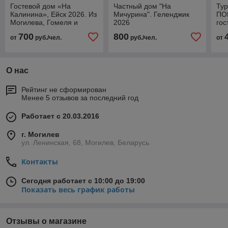
Гостевой дом «На
Частный дом "На
Тур
Калинина», Ейск 2026. Из
Мичурина". Геленджик
ПО
Могилева, Гомеля и
2026
гос
Орши
Вы
700
800
от
руб./чел.
руб./чел.
от
БО
О нас
Рейтинг не сформирован
Менее 5 отзывов за последний год
Работает с 20.03.2016
г. Могилев
ул. Ленинская, 68, Могилев, Беларусь
Контакты
Сегодня работает с 10:00 до 19:00
Показать весь график работы
Отзывы о магазине