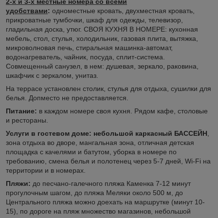
2-х и 3-х местные номера со всеми
удобствами
:
одноместные кровать, двухместная кровать,
прикроватные тумбочки, шкаф для одежды, телевизор,
гладильная доска, утюг. СВОЯ КУХНЯ В НОМЕРЕ: кухонная
мебель, стол, стулья, холодильник, газовая плита, вытяжка,
микроволновая печь, стиральная машинка-автомат,
водонагреватель, чайник, посуда, сплит-система.
Совмещенный санузел, в нем: душевая, зеркало, раковина,
шкафчик с зеркалом, унитаз.
На террасе установлен столик, стулья для отдыха, сушилки для
белья. Допместо не предоставляется.
Питание:
в каждом номере своя кухня. Рядом кафе, столовые
и рестораны.
Услуги в гостевом доме: небольшой каркасный БАССЕЙН
,
зона отдыха во дворе, мангальная зона, отличная детская
площадка с качелями и батутом, уборка в номере по
требованию, смена белья и полотенец через 5-7 дней, Wi-Fi на
территории и в номерах.
Пляжи:
до песчано-галечного пляжа Каменка 7-12 минут
прогулочным шагом, до пляжа Меляки около 500 м, до
Центрального пляжа можно доехать на маршрутке (минут 10-
15), по дороге на пляж множество магазинов, небольшой