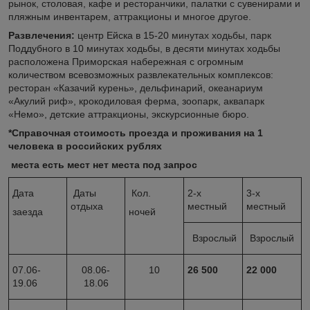
рынок, столовая, кафе и ресторанчики, палатки с сувенирами и
пляжным инвентарем, аттракционы и многое другое.
Развлечения:
центр Ейска в 15-20 минутах ходьбы, парк
Поддубного в 10 минутах ходьбы, в десяти минутах ходьбы
расположена Приморская набережная с огромным
количеством всевозможных развлекательных комплексов:
ресторан «Казачий курень», дельфинарий, океанариум
«Акулий риф», крокодиловая ферма, зоопарк, аквапарк
«Немо», детские аттракционы, экскурсионные бюро.
*Справочная стоимость проезда и проживания на 1
человека в российских рублях
места есть мест нет места под запрос
Дата
Даты
Кол.
2-х
3-х
отдыха
местный
местный
заезда
ночей
Взрослый
Взрослый
07.06-
08.06-
10
26 500
22 000
19.06
18.06