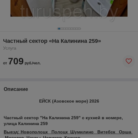
Частный сектор «На Калинина 259»
Услуга
709
от
руб./чел.
Описание
ЕЙСК (Азовское море) 2026
Частный сектор "На Калинина 259" c кухней в номере,
улица Калинина 259
Выезд: Новополоцк Полоцк Шумилино Витебск Орша
Могилев Чаусы Чериков Кричев