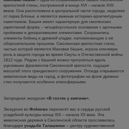
крепостной стены, построенной в конце XVI – начале XVII
веков. Она расположена в центральной части города, недалеко
от парка Блонье, и является важным историко-архитектурным
памятником. Башня имеет характерную для смоленских
укреплений форму – четырёхугольное основание с арочными
проёмами и декоративными элементами. Сохранились
элементы бойниц и древней кладки, напоминающие о её
оборонительном прошлом. Смоленская крепостная стена,
частью которой является Маховая башня, играла ключевую
роль в защите города во время Смуты и Отечественной войны
1812 года. Рядом с башней можно прогуляться вдоль
уцелевших фрагментов Смоленской крепости, ощущая
масштаб этого грандиозного сооружения. Отсюда открываются
живописные виды на город, а фотографии на фоне древних
стен получаются особенно атмосферными.
Загородная экскурсия
«В гостях у княгини».
Экскурсия во
Флёново
перенесёт вас в сердце русской
усадебной культуры конца XIX – начала XX века. Эта
живописная деревня в Смоленской области прославилась
благодаря
усадьбе Талашкино
– центру художественной