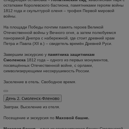
остатками Королевского бастиона, памятниками героям войны
1812 года и скульптурой оленя – трофея Первой мировой
войны.
На площади Победы почтим память героев Великой
Отечественной войны у Вечного огня, а затем полюбуемся
панорамой Днепра с набережной, где стоит древний храм
Петра и Павла (XII в.) – свидетель времён Древней Руси.
Завершим экскурсию у
памятника защитникам
Смоленска
1812 года – одного из первых монументов,
посвящённых Отечественной войне, с орлами,
символизирующими несокрушимость России.
Заселение в отель. Свободное время.
День 2. Смоленск-Фленово
Завтрак. Выселение из отеля.
Посещение и экскурсия по
Маховой башне.
Маховая башня
– одна из сохранившихся башен Смоленской