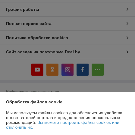
График работы
Полная версия сайта
Политика обработки cookies
Сайт создан на платформе Deal.by
Информация для покупателя
Обработка файлов cookie
Юридическое лицо:
ИП Кнатько Ирина Александровна
2120030 г.Могилев, ул.Ленинская, 68
Мы используем файлы cookies для обеспечения удобства
Регистрационный номер ЕГР: 791008744
пользователей портала и предоставления персональных
рекомендаций.
Вы можете настроить файлы cookies или
УНП: 791008744
отключить их.
Регистрационный орган: Администрация Октябрьского р-на г.Могилев