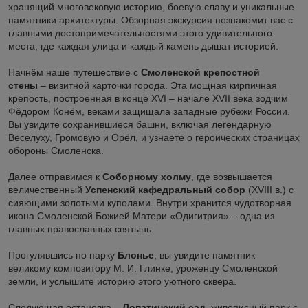
хранящий многовековую историю, боевую славу и уникальные
памятники архитектуры. Обзорная экскурсия познакомит вас с
главными достопримечательностями этого удивительного
места, где каждая улица и каждый камень дышат историей.
Начнём наше путешествие с
Смоленской крепостной
стены
– визитной карточки города. Эта мощная кирпичная
крепость, построенная в конце XVI – начале XVII века зодчим
Фёдором Конём, веками защищала западные рубежи России.
Вы увидите сохранившиеся башни, включая легендарную
Веселуху, Громовую и Орёл, и узнаете о героических страницах
обороны Смоленска.
Далее отправимся к
Соборному холму
, где возвышается
величественный
Успенский кафедральный собор
(XVIII в.) с
сияющими золотыми куполами. Внутри хранится чудотворная
икона Смоленской Божией Матери «Одигитрия» – одна из
главных православных святынь.
Прогулявшись по парку
Блонье
, вы увидите памятник
великому композитору М. И. Глинке, уроженцу Смоленской
земли, и услышите историю этого уютного сквера.
Следующая остановка –
Лопатинский сад
, живописный парк с