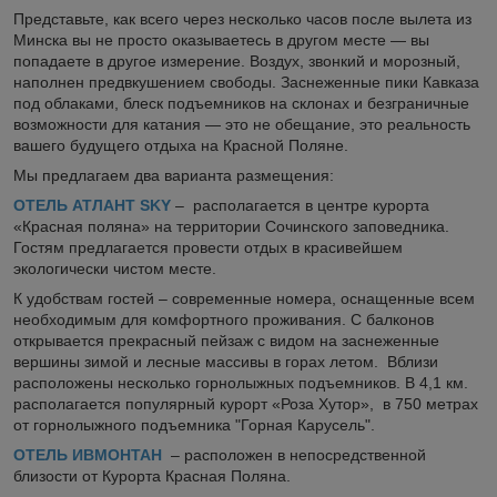
Представьте, как всего через несколько часов после вылета из
Минска вы не просто оказываетесь в другом месте — вы
попадаете в другое измерение. Воздух, звонкий и морозный,
наполнен предвкушением свободы. Заснеженные пики Кавказа
под облаками, блеск подъемников на склонах и безграничные
возможности для катания — это не обещание, это реальность
вашего будущего отдыха на Красной Поляне.
Мы предлагаем два варианта размещения:
ОТЕЛЬ АТЛАНТ SKY
– располагается в центре курорта
«Красная поляна» на территории Сочинского заповедника.
Гостям предлагается провести отдых в красивейшем
экологически чистом месте.
К удобствам гостей – современные номера, оснащенные всем
необходимым для комфортного проживания. С балконов
открывается прекрасный пейзаж с видом на заснеженные
вершины зимой и лесные массивы в горах летом. Вблизи
расположены несколько горнолыжных подъемников. В 4,1 км.
располагается популярный курорт «Роза Хутор», в 750 метрах
от горнолыжного подъемника "Горная Карусель".
ОТЕЛЬ ИВМОНТАН
– расположен в непосредственной
близости от Курорта Красная Поляна.