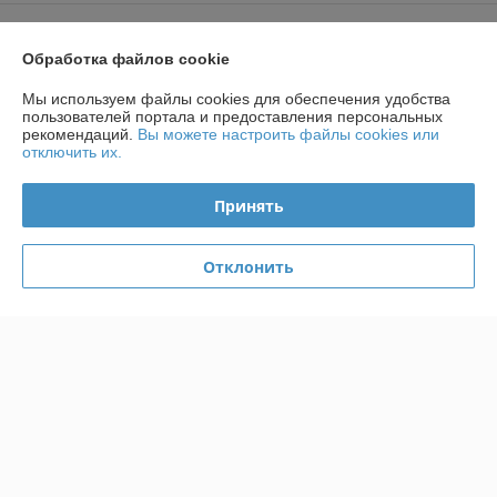
Контакты
Обработка файлов cookie
Доставка и оплата
Мы используем файлы cookies для обеспечения удобства
пользователей портала и предоставления персональных
рекомендаций.
Вы можете настроить файлы cookies или
График работы
отключить их.
Полная версия сайта
Принять
Политика обработки cookies
Отклонить
Сайт создан на платформе Deal.by
Информация для покупателя
Юридическое лицо:
ИП Кнатько Ирина Александровна
2120030 г.Могилев, ул.Ленинская, 68