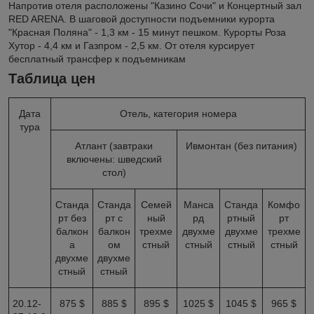
Напротив отеля расположены "Казино Сочи" и Концертный зал
RED ARENA. В шаговой доступности подъемники курорта
"Красная Поляна" - 1,3 км - 15 минут пешком. Курорты Роза
Хутор - 4,4 км и Газпром - 2,5 км. От отеля курсирует
бесплатный трансфер к подъемникам
Таблица цен
Дата
Отель, категория номера
тура
Атлант (завтраки
Ивмонтан (без питания)
включены: шведский
стол)
Станда
Станда
Семей
Манса
Станда
Комфо
рт без
рт с
ный
рд
ртный
рт
балкон
балкон
трехме
двухме
двухме
трехме
а
ом
стный
стный
стный
стный
двухме
двухме
стный
стный
20.12-
875 $
885 $
895 $
1025 $
1045 $
965 $