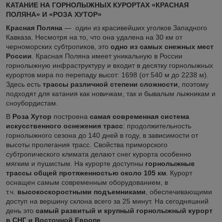
КАТАНИЕ НА ГОРНОЛЫЖНЫХ КУРОРТАХ «КРАСНАЯ
ПОЛЯНА» И «РОЗА ХУТОР»
Красная Поляна
— один из красивейших уголков Западного
Кавказа. Несмотря на то, что она удалена на 30 км от
черноморских субтропиков, это
одно из самых снежных мест
России
. Красная Поляна имеет уникальную в России
горнолыжную инфраструктуру и входит в десятку горнолыжных
курортов мира по перепаду высот: 1698 (от 540 м до 2238 м).
Здесь есть
трассы различной степени сложности
, поэтому
подходят для катания как новичкам, так и бывалым лыжникам и
сноубордистам.
В
Роза Хутор
построена
самая современная система
искусственного оснежения трасс
: продолжительность
горнолыжного сезона до 140 дней в году, в зависимости от
высоты пролегания трасс. Свойства приморского
субтропического климата делают снег курорта особенно
мягким и пушистым. На курорте доступны
горнолыжные
трассы общей протяженностью около 105 км
. Курорт
оснащен самым современным оборудованием, в
т.ч.
высокоскоростными подъемниками
, обеспечивающими
доступ на вершину склона всего за 25 минут. На сегодняшний
день это
самый развитый и крупный горнолыжный курорт
в СНГ и Восточной Европе
.