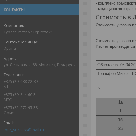
- комплекс транспортн
- медицинская страхо
КОНТАКТЫ
Стоимость в 
Стоимость указана в
Турагентство "ТурУспех"
Стоимость указана в
Расчет производится
Ирина
ул. Ленинская, 68, Могилев, Беларусь
Обновлено: 06-04-20
Трансфер Минск - Ей
+375 (29) 688-22-89
А1
N
+375 (29) 844-66-34
МТС
1а
+375 (22) 272-95-38
1
Офис
1б
2а
tour_success@mail.ru