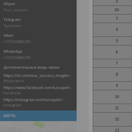
2
Tour_success
2б
3
ТурУспех
4
5
+375296882289
6
+375296882289
7
8
https://vk.com/tour_success_mogilev
ВКонтакте
9
https://www.facebook.com/turuspeh
Facebook
10
https://instagram.com/turuspeh/
Instagram
11
КАРТА
12
13