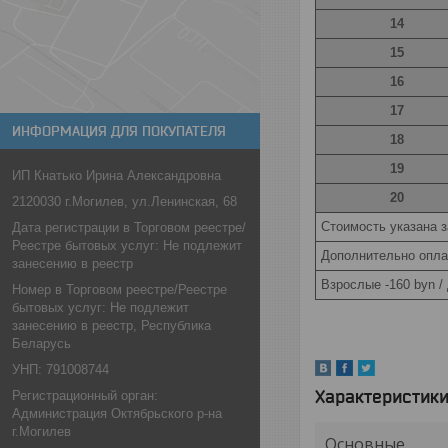
14
15
16
17
ИНФОРМАЦИЯ ДЛЯ ПОКУПАТЕЛЯ
18
19
ИП Кнатько Ирина Александровна
20
2120030 г.Могилев, ул.Ленинская, 68
Стоимость указана з
Дата регистрации в Торговом реестре/
Реестре бытовых услуг: Не подлежит
Дополнительно опла
занесению в реестр
Взрослые -160 byn / 
Номер в Торговом реестре/Реестре
бытовых услуг: Не подлежит
занесению в реестр, Республика
Беларусь
УНП: 791008744
Характеристик
Регистрационный орган:
Администрация Октябрьского р-на
г.Могилев
Основные