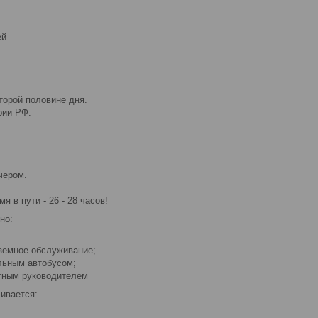
й.
торой половине дня.
рии РФ.
чером.
 в пути - 26 - 28 часов!
но:
земное обслуживание;
льным автобусом;
тным руководителем
ивается: