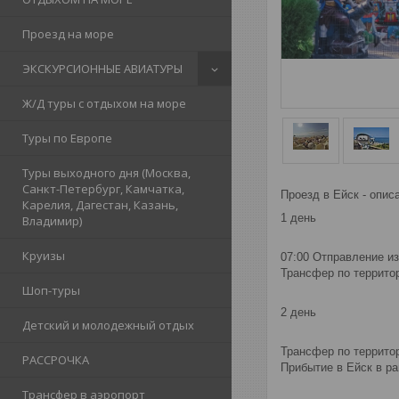
Проезд на море
ЭКСКУРСИОННЫЕ АВИАТУРЫ
Ж/Д туры с отдыхом на море
Туры по Европе
Туры выходного дня (Москва,
Санкт-Петербург, Камчатка,
Проезд в Ейск - опис
Карелия, Дагестан, Казань,
1 день
Владимир)
Круизы
07:00 Отправление из 
Трансфер по террито
Шоп-туры
2 день
Детский и молодежный отдых
Трансфер по террито
РАССРОЧКА
Прибытие в Ейск в ра
Трансфер в аэропорт