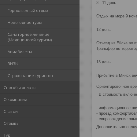
3 - 11 день
Горнолыжный отдых
Отдых на море 9 ноче
Новогодние туры
12 день
Санаторное лечение
(Медицинский туризм)
Отъезд из Ейска во в
Трансфер по террито
Авиабилеты
13 день
ВИЗЫ
Страхование туристов
Прибытие в Минск ве
Ориентировочное время
Способы оплаты
В стоимость включе
О компании
- информационное на
Статьи
- проезд комфортабе
- cопровождение опы
Отзывы
Дополнительно оплач
Тур