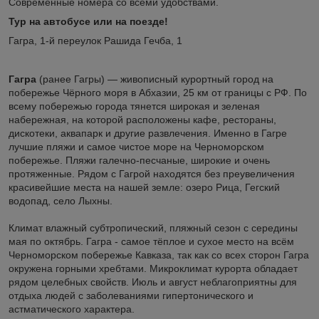
Современные номера со всеми удобствами.
Тур на автобусе или на поезде!
Гагра, 1-й переулок Рашида Гечба, 1
Гагра
(ранее Гагры) — живописный курортный город на
побережье Чёрного моря в Абхазии, 25 км от границы с РФ. По
всему побережью города тянется широкая и зеленая
набережная, на которой расположены кафе, рестораны,
дискотеки, аквапарк и другие развлечения. Именно в Гагре
лучшие пляжи и самое чистое море на Черноморском
побережье. Пляжи галечно-песчаные, широкие и очень
протяженные. Рядом с Гагрой находятся без преувеличения
красивейшие места на нашей земле: озеро Рица, Гегский
водопад, село Лыхны.
Климат влажный субтропический, пляжный сезон с середины
мая по октябрь. Гагра - самое тёплое и сухое место на всём
Черноморском побережье Кавказа, так как со всех сторон Гагра
окружена горными хребтами. Микроклимат курорта обладает
рядом целебных свойств. Июль и август неблагоприятны для
отдыха людей с заболеваниями гипертонического и
астматического характера.