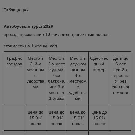
Таблица цен
Автобусные туры 2026
проезд, проживание 10 ночлегов, транзитный ночлег
стоимость на 1 чел-ка, дол
График
Место в
Место в
Место в
Одномес
Дети до
заездов
2, 3-х
2-х мест
двухком
тный
6 лет
местном
с уд-ми,
натном
номер
при 2-х
с
без
4-х
взрослы
удобства
балкона,
местном
х, без
ми
или 3-х
с
спальног
мест на
удобства
о места
1 этаже
ми
цена до
цена до
цена до
цена до
15.01/
15.01/
15.01/
15.01/
после
после
после
после