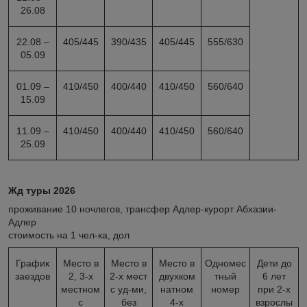
26.08
22.08 –
405/445
390/435
405/445
555/630
05.09
01.09 –
410/450
400/440
410/450
560/640
15.09
11.09 –
410/450
400/440
410/450
560/640
25.09
Жд туры 2026
проживание 10 ночлегов, трансфер Адлер-курорт Абхазии-
Адлер
стоимость на 1 чел-ка, дол
График
Место в
Место в
Место в
Одномес
Дети до
заездов
2, 3-х
2-х мест
двухком
тный
6 лет
местном
с уд-ми,
натном
номер
при 2-х
с
без
4-х
взрослы