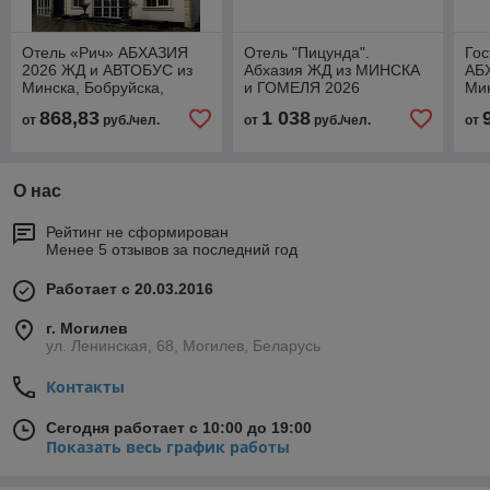
Отель «Рич» АБХАЗИЯ
Отель "Пицунда".
Го
2026 ЖД и АВТОБУС из
Абхазия ЖД из МИНСКА
АБ
Минска, Бобруйска,
и ГОМЕЛЯ 2026
Ми
Гомеля, Жлобина
868,83
1 038
от
руб./чел.
от
руб./чел.
от
О нас
Рейтинг не сформирован
Менее 5 отзывов за последний год
Работает с 20.03.2016
г. Могилев
ул. Ленинская, 68, Могилев, Беларусь
Контакты
Сегодня работает с 10:00 до 19:00
Показать весь график работы