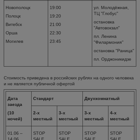
Новополоцк
19:00
ул. Молодёжная,
ТЦ "Глобус"
Полоцк
19:20
остановка
Витебск
21:00
"Автовокзал"
Орша
22:30
пл. Ленина
Могилев
23:45
"Филармония"
остановка "Раница"
пл. Орджоникидзе
Стоимость приведена в российских рублях на одного человека
и не является публичной офертой
Дата
Стандарт
Двухкомнатный
заезда
(10
2-х
3-х
3-х
4-х
ночей)
местный
местный
местный
местный
01.06 –
STOP
STOP
STOP
STOP
14.06
SALE
SALE
SALE
SALE