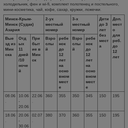
холодильник, фен и wi-fi, комплект полотенец и постельного,
мини-косметика, чай, кофе, сахар, кружки, ложечки.
Минск-Крым-
2-ух
3-х
Дети
Доп.
Минск (Судак)
местный
местный
до 3
мест
Азария
номер
номер
лет
о
без
для
Вые
Отд
При
Взро
ребе
Взро
ребе
мест
реб.
зд из
ых
быт
слы
нок
слы
нок
а
до
Мин
11
ие в
й
до
й
до
12
ска
дней
Мин
12
12
лет
/10
ск
лет
лет
ноче
на
на
й
осно
осно
вном
вном
мест
мест
е
е
08.06
10.06
22.06
360
355
350
345
150
195
.
-
.
20.06
18.06
20.06
02.07
380
370
360
355
150
195
.
-
.
30.06