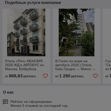
Подобные услуги компании
Отель «Рич» АБХАЗИЯ
В Гонио на море на
Гос
2026 ЖД и АВТОБУС из
автобусе 2026 | Отель
"Се
Минска, Бобруйска,
Data Гродно → Минск →
из 
Гомеля, Жлобина
Бобруйск → Жлобин →
Гом
868,83
1 280
от
руб./чел.
от
руб./чел.
от
Гомель
О нас
Рейтинг не сформирован
Менее 5 отзывов за последний год