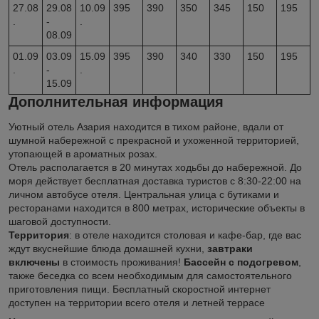
27.08
29.08
10.09
395
390
350
345
150
195
.
-
.
08.09
01.09
03.09
15.09
395
390
340
330
150
195
.
-
.
15.09
Дополнительная информация
Уютный отель Азария находится в тихом районе, вдали от
шумной набережной с прекрасной и ухоженной территорией,
утопающей в ароматных розах.
Отель располагается в 20 минутах ходьбы до набережной. До
моря действует бесплатная доставка туристов с 8:30-22:00 на
личном автобусе отеля. Центральная улица с бутиками и
ресторанами находится в 800 метрах, исторические объекты в
шаговой доступности.
Территория
: в отеле находится столовая и кафе-бар, где вас
ждут вкуснейшие блюда домашней кухни,
завтраки
включены
в стоимость проживания!
Бассейн с подогревом
,
также беседка со всем необходимым для самостоятельного
приготовления пищи. Бесплатный скоростной интернет
доступен на территории всего отеля и летней террасе